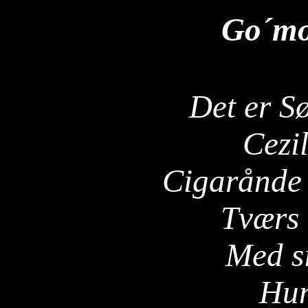
Go´mor
Det er S
Cezil
Cigarånde
Tværs 
Med s
Hun