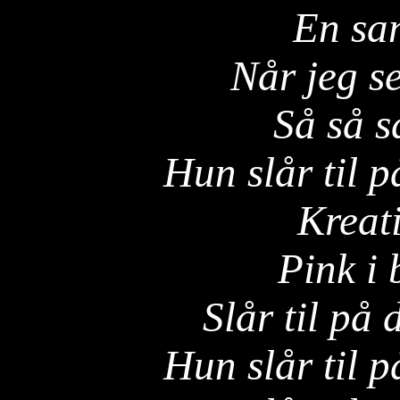
En san
Når jeg s
Så så s
Hun slår til p
Kreat
Pink i
Slår til på 
Hun slår til p