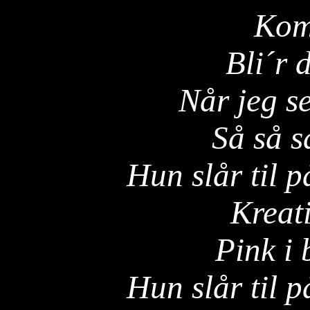
Kom
Bli´r d
Når jeg s
Så så s
Hun slår til p
Kreat
Pink i
Hun slår til p